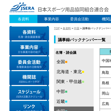
各資料
事業内容
委員会活動
機関
TOP
>
各資料
>
中国
> 議事録バックナンバー
議事録バックナンバー一覧
名簿・諸会議
中国
全国
■
北海道・東北
■
鳥取
関東・甲信越
■
島根
中部
■
岡山
近畿
■
広島