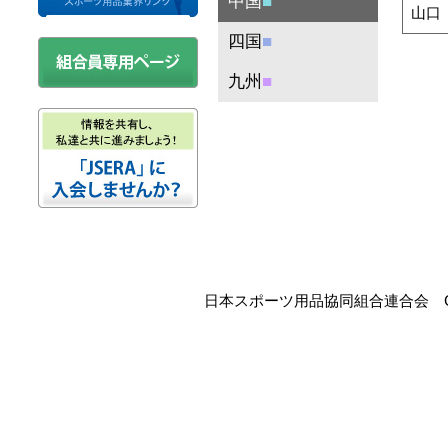
中国
■
山口
四国
■
九州
■
日本スポーツ用品協同組合連合会 Copyri